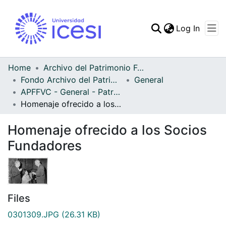
(curren
Log In
Communities & Collec
All of DSpace
Home
Archivo del Patrimonio Fotográfico y Fílmico del Valle del Cauca
Fondo Archivo del Patrimonio Fotográfico y Fílmico del Valle del Cauca
General
Statistics
APFFVC - General - Patrimonial
Homenaje ofrecido a los Socios Fundadores
Homenaje ofrecido a los Socios
Fundadores
Files
0301309.JPG
(26.31 KB)