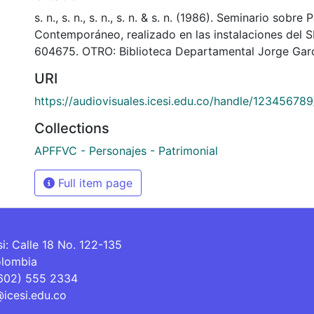
s. n., s. n., s. n., s. n. & s. n. (1986). Seminario sobre
Contemporáneo, realizado en las instalaciones del 
604675. OTRO: Biblioteca Departamental Jorge Garc
URI
https://audiovisuales.icesi.edu.co/handle/12345678
Collections
APFFVC - Personajes - Patrimonial
Full item page
si: Calle 18 No. 122-135
olombia
(602) 555 2334
@icesi.edu.co