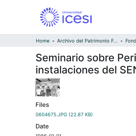
Home
Archivo del Patrimonio Fotográfico y Fílmico del Valle del Cauca
Seminario sobre Per
instalaciones del S
Files
0604675.JPG
(22.87 KB)
Date
1986-01-01