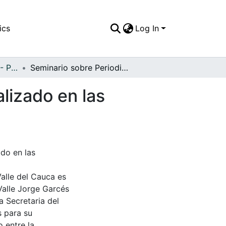
ics
Log In
APFFVC - Personajes - Patrimonial
Seminario sobre Periodismo Contemporáneo, realizado en las instalaciones del SENA,Tuluá, 1986
lizado en las
do en las
Valle del Cauca es
Valle Jorge Garcés
a Secretaria del
s para su
 entre la