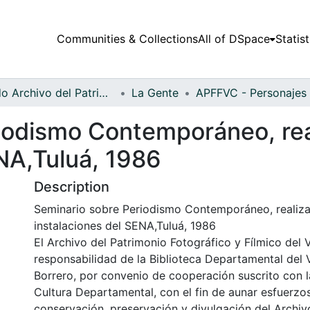
Communities & Collections
All of DSpace
Statist
Fondo Archivo del Patrimonio Fotográfico y Fílmico del Valle del Cauca
La Gente
iodismo Contemporáneo, rea
ENA,Tuluá, 1986
Description
Seminario sobre Periodismo Contemporáneo, realiza
instalaciones del SENA,Tuluá, 1986
El Archivo del Patrimonio Fotográfico y Fílmico del 
responsabilidad de la Biblioteca Departamental del 
Borrero, por convenio de cooperación suscrito con l
Cultura Departamental, con el fin de aunar esfuerzo
conservación, preservación y divulgación del Archivo