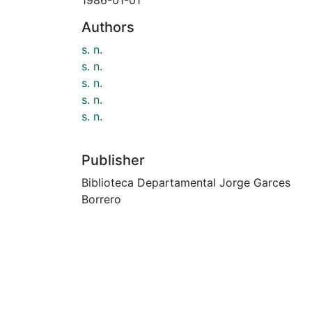
Authors
s. n.
s. n.
s. n.
s. n.
s. n.
Publisher
Biblioteca Departamental Jorge Garces
Borrero