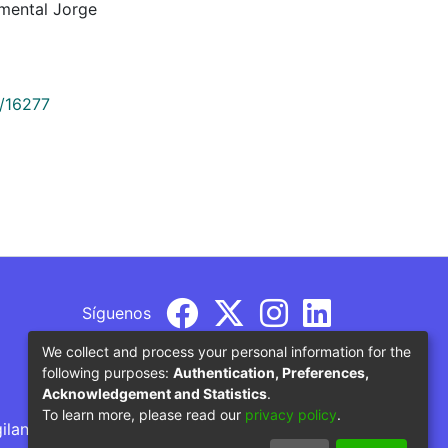
mental Jorge
9/16277
Síguenos
We collect and process your personal information for the
following purposes:
Authentication, Preferences,
Acknowledgement and Statistics
.
To learn more, please read our
privacy policy
.
gilancia por parte del Ministerio de Educación