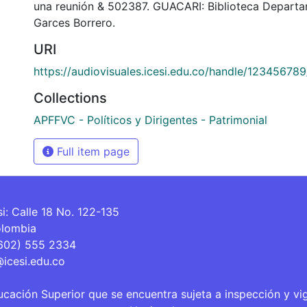
una reunión & 502387. GUACARI: Biblioteca Departa
Garces Borrero.
URI
https://audiovisuales.icesi.edu.co/handle/12345678
Collections
APFFVC - Políticos y Dirigentes - Patrimonial
Full item page
si: Calle 18 No. 122-135
olombia
(602) 555 2334
@icesi.edu.co
ucación Superior que se encuentra sujeta a inspección y vi