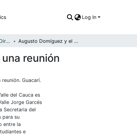
ics
Log In
APFFVC - Políticos y Dirigentes - Patrimonial
Augusto Domíguez y el Gobernador del Valle, en una reunión
 una reunión
 reunión. Guacarí.
Valle del Cauca es
Valle Jorge Garcés
a Secretaria del
s para su
 entre la
tudiantes e