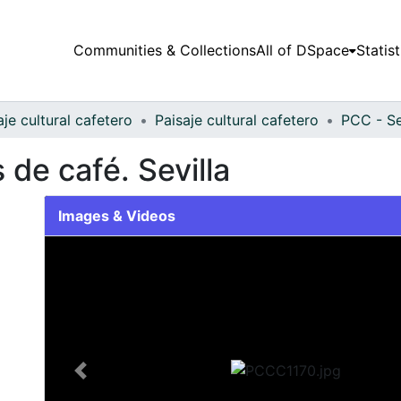
Communities & Collections
All of DSpace
Statist
aje cultural cafetero
Paisaje cultural cafetero
PCC - Se
 de café. Sevilla
Images & Videos
Slide 1 of 1
Previous