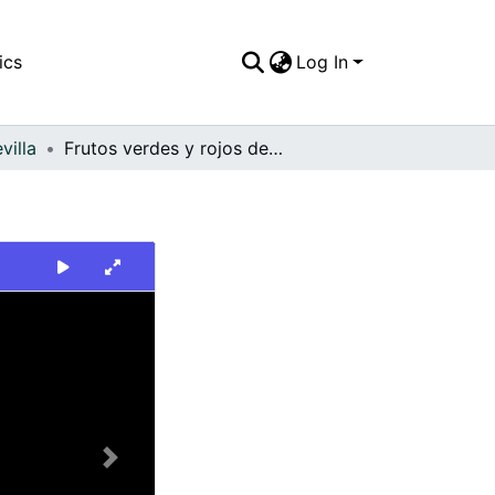
ics
Log In
villa
Frutos verdes y rojos de café. Sevilla
Next