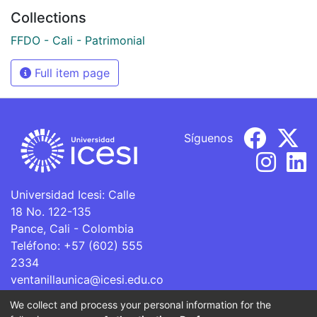
Collections
FFDO - Cali - Patrimonial
Full item page
Síguenos
Universidad Icesi: Calle
18 No. 122-135
Pance, Cali - Colombia
Teléfono: +57 (602) 555
2334
ventanillaunica@icesi.edu.co
We collect and process your personal information for the
La Universidad Icesi es una Institución de Educación