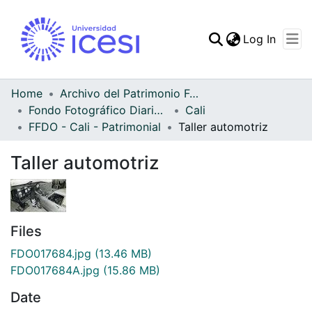
(curren
Log In
Communities & Collec
All of DSpace
Home
Archivo del Patrimonio Fotográfico y Fílmico del Valle del Cauca
Fondo Fotográfico Diario Occidente
Cali
Statistics
FFDO - Cali - Patrimonial
Taller automotriz
Taller automotriz
Files
FDO017684.jpg
(13.46 MB)
FDO017684A.jpg
(15.86 MB)
Date