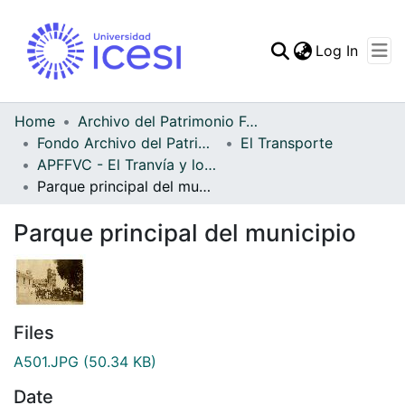
(curren
Log In
Communities & Collec
All of DSpace
Home
Archivo del Patrimonio Fotográfico y Fílmico del Valle del Cauca
Fondo Archivo del Patrimonio Fotográfico y Fílmico del Valle del Cauca
El Transporte
Statistics
APFFVC - El Tranvía y los Coches - Patrimonial
Parque principal del municipio
Parque principal del municipio
Files
A501.JPG
(50.34 KB)
Date