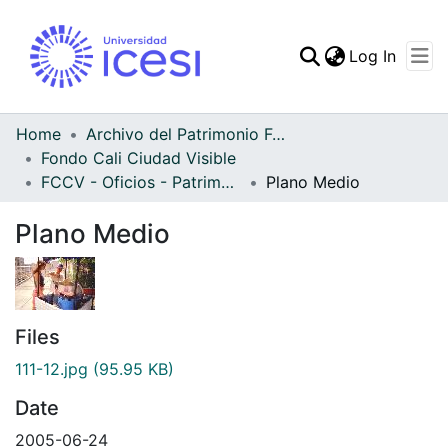
(curren
Log In
Communities & Collec
All of DSpace
Home
Archivo del Patrimonio Fotográfico y Fílmico del Valle del Cauca
Fondo Cali Ciudad Visible
Statistics
FCCV - Oficios - Patrimonial
Plano Medio
Plano Medio
Files
111-12.jpg
(95.95 KB)
Date
2005-06-24