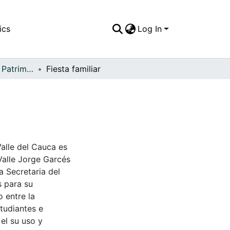
ics
Log In
APFFVC - Moda - Patrimonial
Fiesta familiar
Valle del Cauca es
Valle Jorge Garcés
a Secretaria del
s para su
 entre la
tudiantes e
 el su uso y