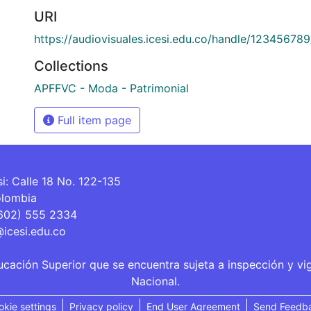
URI
https://audiovisuales.icesi.edu.co/handle/12345678
Collections
APFFVC - Moda - Patrimonial
Full item page
si: Calle 18 No. 122-135
olombia
(602) 555 2334
@icesi.edu.co
ucación Superior que se encuentra sujeta a inspección y vi
Nacional.
okie settings
Privacy policy
End User Agreement
Send Feedb