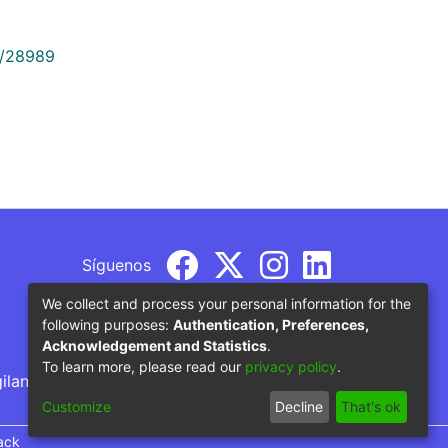
9/28989
Síguenos
We collect and process your personal information for the
following purposes:
Authentication, Preferences,
Acknowledgement and Statistics
.
To learn more, please read our
privacy policy
.
gilancia por parte del Ministerio de Educación
Customize
Decline
That's ok
ack