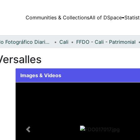
Communities & Collections
All of DSpace
Statist
Fondo Fotográfico Diario Occidente
Cali
FFDO - Cali - Patrimonial
Versalles
Images & Videos
Slide 1 of 2
Previous