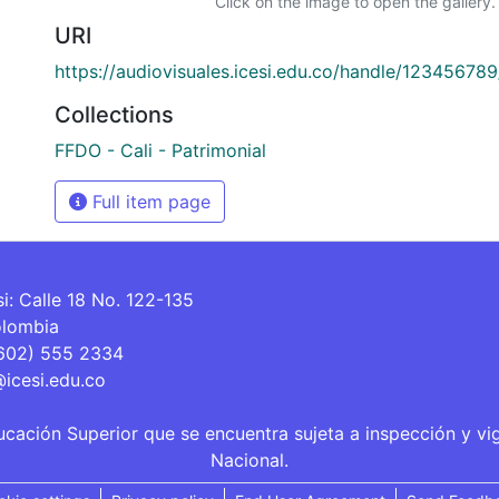
Click on the image to open the gallery.
URI
https://audiovisuales.icesi.edu.co/handle/12345678
Collections
FFDO - Cali - Patrimonial
Full item page
si: Calle 18 No. 122-135
olombia
(602) 555 2334
@icesi.edu.co
ucación Superior que se encuentra sujeta a inspección y vi
Nacional.