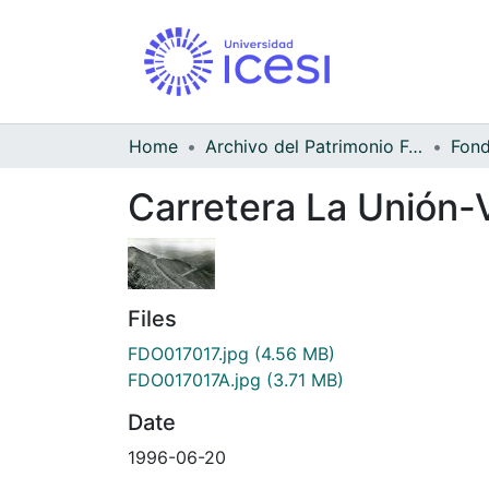
Home
Archivo del Patrimonio Fotográfico y Fílmico del Valle del Cauca
Carretera La Unión-
Files
FDO017017.jpg
(4.56 MB)
FDO017017A.jpg
(3.71 MB)
Date
1996-06-20