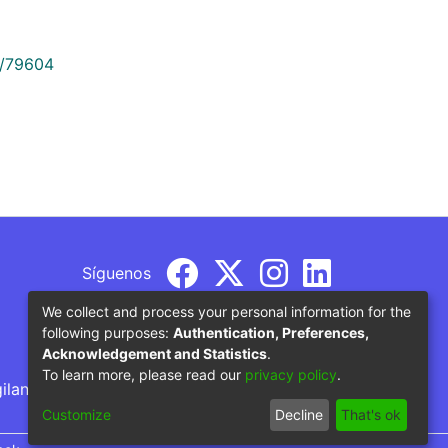
9/79604
Síguenos
We collect and process your personal information for the
following purposes:
Authentication, Preferences,
Acknowledgement and Statistics
.
To learn more, please read our
privacy policy
.
gilancia por parte del Ministerio de Educación
Customize
Decline
That's ok