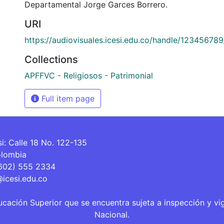
Departamental Jorge Garces Borrero.
URI
https://audiovisuales.icesi.edu.co/handle/12345678
Collections
APFFVC - Religiosos - Patrimonial
Full item page
si: Calle 18 No. 122-135
olombia
(602) 555 2334
@icesi.edu.co
ucación Superior que se encuentra sujeta a inspección y vi
Nacional.