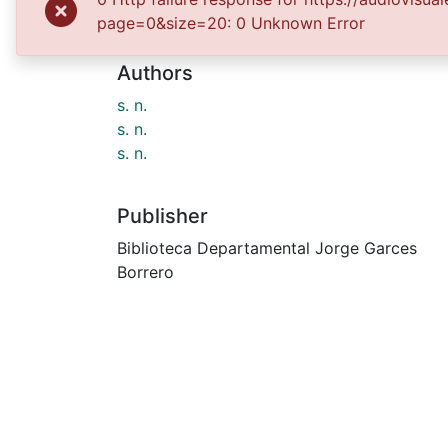
Date
page=0&size=20: 0 Unknown Error
1965-04-01
Authors
s. n.
s. n.
s. n.
Publisher
Biblioteca Departamental Jorge Garces
Borrero