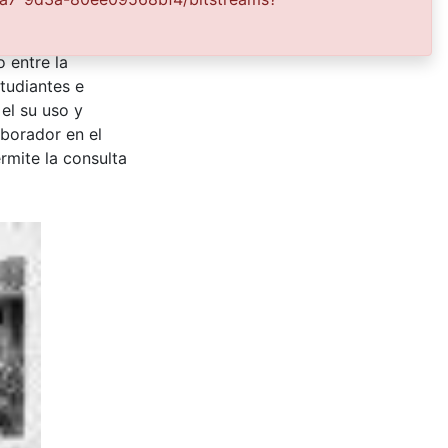
a Secretaria del
s para su
 entre la
tudiantes e
 el su uso y
aborador en el
rmite la consulta