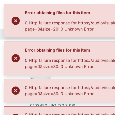
Error obtaining files for this item
0 Http failure response for https://audiovis
page=0&size=20: 0 Unknown Error
Home
Archivo del Patrimonio Fotográfico y Fílmico del Valle del Cauca
Patio interior del Gi
Error obtaining files for this item
época colonial, detá
0 Http failure response for https://audiovis
son a cuatro aguas
page=0&size=30: 0 Unknown Error
0 Http failure response for https://audiovis
page=0&size=30: 0 Unknown Error
Files
0103420.JPG
(30.7 KB)
0 Http failure response for https://audiovis