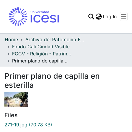
(curren
Log In
Communities & Collec
All of DSpace
Home
Archivo del Patrimonio Fotográfico y Fílmico del Valle del Cauca
Fondo Cali Ciudad Visible
Statistics
FCCV - Religión - Patrimonial
Primer plano de capilla en esterilla
Primer plano de capilla en
esterilla
Files
271-19.jpg
(70.78 KB)