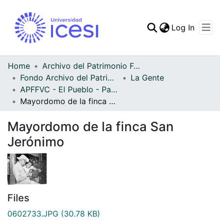
(curren
Log In
Communities & Collec
All of DSpace
Home
Archivo del Patrimonio Fotográfico y Fílmico del Valle del Cauca
Fondo Archivo del Patrimonio Fotográfico y Fílmico del Valle del Cauca
La Gente
Statistics
APFFVC - El Pueblo - Patrimonial
Mayordomo de la finca San Jerónimo
Mayordomo de la finca San
Jerónimo
Files
0602733.JPG
(30.78 KB)