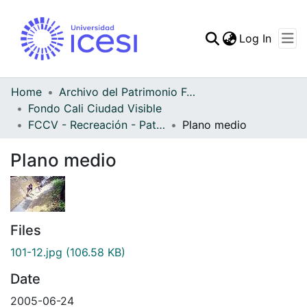
(curren
Log In
Communities & Collec
All of DSpace
Home
Archivo del Patrimonio Fotográfico y Fílmico del Valle del Cauca
Fondo Cali Ciudad Visible
Statistics
FCCV - Recreación - Patrimonial
Plano medio
Plano medio
Files
101-12.jpg
(106.58 KB)
Date
2005-06-24