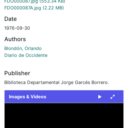
FDO000087.jpg
(553.34 KB)
FDO000087A.jpg
(2.22 MB)
Date
1976-09-30
Authors
Blondón, Orlando
Diario de Occidente
Publisher
Biblioteca Departamental Jorge Garcés Borrero.
Images & Videos
Slide 1 of 2