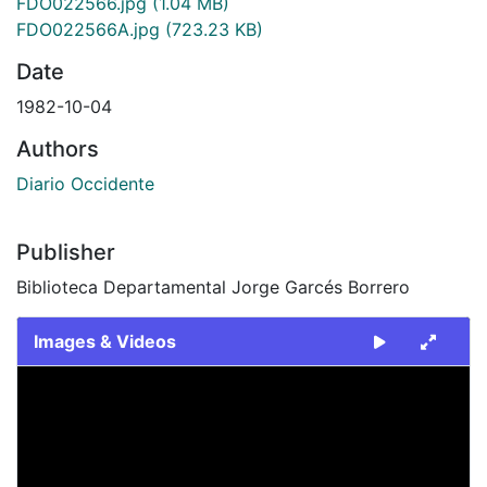
FDO022566.jpg
(1.04 MB)
FDO022566A.jpg
(723.23 KB)
Date
1982-10-04
Authors
Diario Occidente
Publisher
Biblioteca Departamental Jorge Garcés Borrero
Images & Videos
Slide 1 of 2