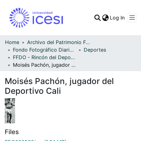
(curren
Log In
Communities & Collec
All of DSpace
Home
Archivo del Patrimonio Fotográfico y Fílmico del Valle del Cauca
Fondo Fotográfico Diario Occidente
Deportes
Statistics
FFDO - Rincón del Deportivo Cali - Patrimonial
Moisés Pachón, jugador del Deportivo Cali
Moisés Pachón, jugador del
Deportivo Cali
Files