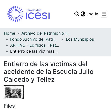
(curren
Log In
Communities & Collec
All of DSpace
Home
Archivo del Patrimonio Fotográfico y Fílmico del Valle del Cauca
Fondo Archivo del Patrimonio Fotográfico y Fílmico del Valle del Cauca
Los Municipios
Statistics
APFFVC - Edificios - Patrimonial
Entierro de las víctimas del accidente de la Escuela Julio Caicedo y Tellez
Entierro de las víctimas del
accidente de la Escuela Julio
Caicedo y Tellez
Files