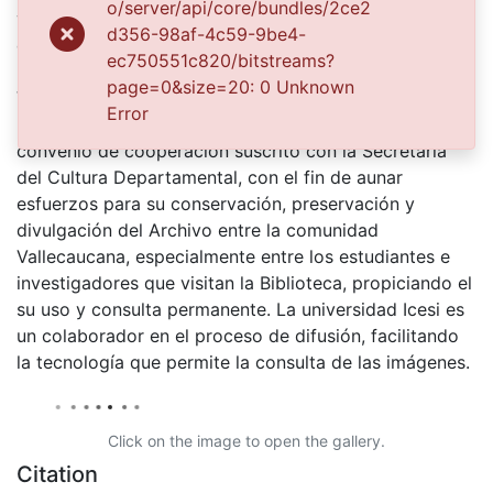
o/server/api/core/bundles/2ce2
vehículo para su posterior comercialización. Santiago
d356-98af-4c59-9be4-
de Cali, 1920.
ec750551c820/bitstreams?
El Archivo del Patrimonio Fotográfico y Fílmico del
page=0&size=20: 0 Unknown
Valle del Cauca es responsabilidad de la Biblioteca
Error
Departamental del Valle Jorge Garcés Borrero, por
convenio de cooperación suscrito con la Secretaria
del Cultura Departamental, con el fin de aunar
esfuerzos para su conservación, preservación y
divulgación del Archivo entre la comunidad
Vallecaucana, especialmente entre los estudiantes e
investigadores que visitan la Biblioteca, propiciando el
su uso y consulta permanente. La universidad Icesi es
un colaborador en el proceso de difusión, facilitando
la tecnología que permite la consulta de las imágenes.
Click on the image to open the gallery.
Citation