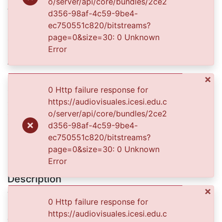
o/server/api/core/bundles/2ce2
A719.JPG
(98.87 KB)
d356-98af-4c59-9be4-
Date
ec750551c820/bitstreams?
page=0&size=30: 0 Unknown
1920-01-01
Error
Authors
s. n.
×
s. n.
0 Http failure response for
s. n.
https://audiovisuales.icesi.edu.c
s. n.
o/server/api/core/bundles/2ce2
d356-98af-4c59-9be4-
ec750551c820/bitstreams?
Publisher
page=0&size=30: 0 Unknown
Biblioteca Departamental Jorge Garces Borrero
Error
Description
×
Trilladora de café "El Progreso", cuyo propietario fue
0 Http failure response for
Benito López.Se observa en la fotografía un empleado
https://audiovisuales.icesi.edu.c
de la trilladora llevando los bultos de café hasta el