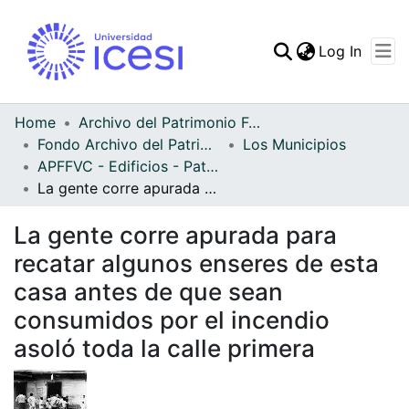
(curren
Log In
Communities & Collec
All of DSpace
Home
Archivo del Patrimonio Fotográfico y Fílmico del Valle del Cauca
Fondo Archivo del Patrimonio Fotográfico y Fílmico del Valle del Cauca
Los Municipios
Statistics
APFFVC - Edificios - Patrimonial
La gente corre apurada para recatar algunos enseres de esta casa antes de que sean consumidos por el incendio asoló toda la calle primera
La gente corre apurada para
recatar algunos enseres de esta
casa antes de que sean
consumidos por el incendio
asoló toda la calle primera