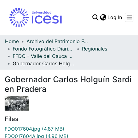
(curren
Log In
Communities & Collec
All of DSpace
Home
Archivo del Patrimonio Fotográfico y Fílmico del Valle del Cauca
Fondo Fotográfico Diario Occidente
Regionales
Statistics
FFDO - Valle del Cauca - Patrimonial
Gobernador Carlos Holguín Sardi en Pradera
Gobernador Carlos Holguín Sardi
en Pradera
Files
FDO017604.jpg
(4.87 MB)
FDO017604A.jpg
(4.96 MB)