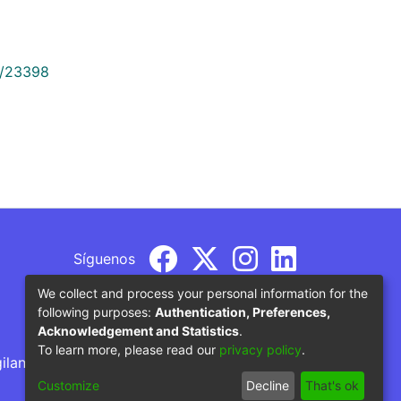
9/23398
Síguenos
We collect and process your personal information for the
following purposes:
Authentication, Preferences,
Acknowledgement and Statistics
.
To learn more, please read our
privacy policy
.
gilancia por parte del Ministerio de Educación
Customize
Decline
That's ok