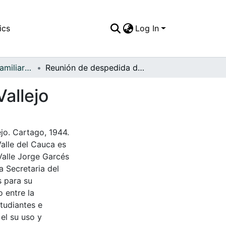
ics
Log In
APFFVC - Fotos Familiares - Patrimonial
Reunión de despedida de soltera a Luz Eugenia Vallejo
allejo
jo. Cartago, 1944.
Valle del Cauca es
Valle Jorge Garcés
a Secretaria del
s para su
 entre la
tudiantes e
 el su uso y