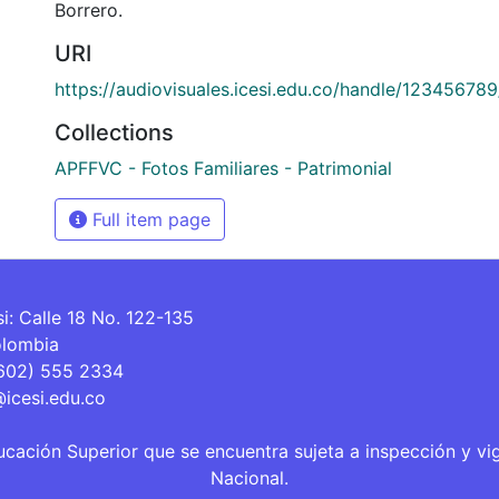
Borrero.
URI
https://audiovisuales.icesi.edu.co/handle/12345678
Collections
APFFVC - Fotos Familiares - Patrimonial
Full item page
si: Calle 18 No. 122-135
olombia
(602) 555 2334
@icesi.edu.co
ucación Superior que se encuentra sujeta a inspección y vi
Nacional.