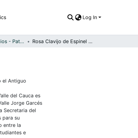
ics
Log In
APFFVC - Edificios - Patrimonial
Rosa Clavijo de Espinel y Rosa Lina Torres
o el Antiguo
Valle del Cauca es
Valle Jorge Garcés
a Secretaria del
s para su
 entre la
tudiantes e