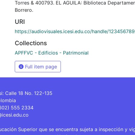
Torres & 400793. EL AGUILA: Biblioteca Departamen
Borrero.
URI
https://audiovisuales.icesi.edu.co/handle/12345678
Collections
APFFVC - Edificios - Patrimonial
Full item page
si: Calle 18 No. 122-135
olombia
(602) 555 2334
@icesi.edu.co
ucación Superior que se encuentra sujeta a inspección y vi