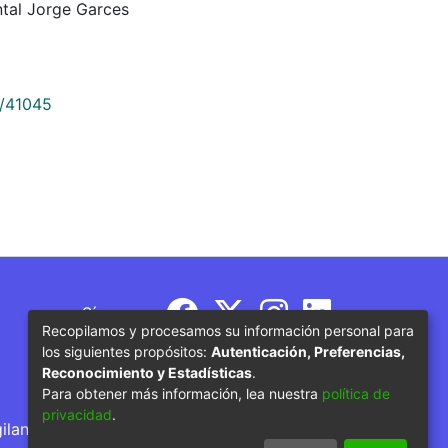
tal Jorge Garces
9/41045
Síguenos
Recopilamos y procesamos su información personal para
los siguientes propósitos:
Autenticación, Preferencias,
Reconocimiento y Estadísticas
.
Para obtener más información, lea nuestra
política de
privacidad
.
gilancia por parte del Ministerio de Educación