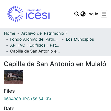
(curren
Log In
Communities & Collec
All of DSpace
Home
Archivo del Patrimonio Fotográfico y Fílmico del Valle del Cauca
Fondo Archivo del Patrimonio Fotográfico y Fílmico del Valle del Cauca
Los Municipios
Statistics
APFFVC - Edificios - Patrimonial
Capilla de San Antonio en Mulaló
Capilla de San Antonio en Mulaló
Files
0604388.JPG
(58.64 KB)
Date