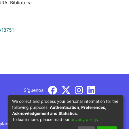
RA: Biblioteca
9/18751
Síguenos
We collect and process your personal information for the
following purposes:
Authentication, Preferences,
Acknowledgement and Statistics
.
To learn more, please read our
privacy policy
.
gilancia por parte del Ministerio de Educación