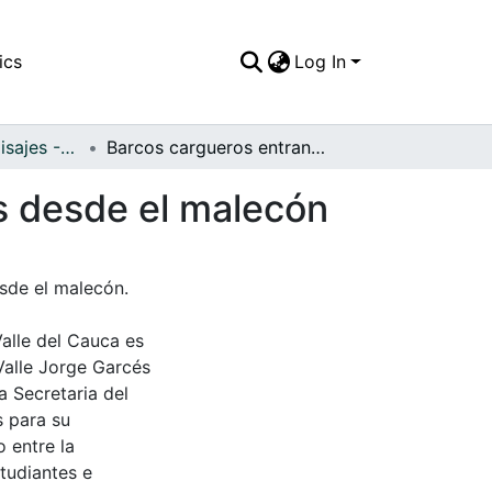
ics
Log In
APFFVC - Los Paisajes - Patrimonial
Barcos cargueros entrando en la bahía, divisados desde el malecón
os desde el malecón
sde el malecón.
Valle del Cauca es
Valle Jorge Garcés
a Secretaria del
s para su
 entre la
tudiantes e