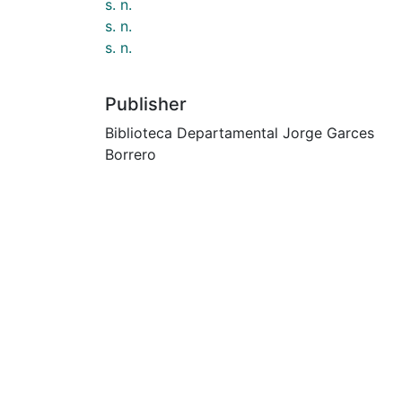
s. n.
s. n.
s. n.
Publisher
Biblioteca Departamental Jorge Garces
Borrero