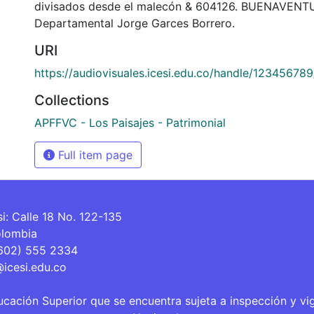
divisados desde el malecón & 604126. BUENAVENTU
Departamental Jorge Garces Borrero.
URI
https://audiovisuales.icesi.edu.co/handle/12345678
Collections
APFFVC - Los Paisajes - Patrimonial
Full item page
si: Calle 18 No. 122-135
olombia
(602) 555 2334
@icesi.edu.co
ucación Superior que se encuentra sujeta a inspección y vi