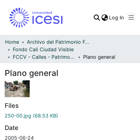
(curren
Log In
Communities & Collec
All of DSpace
Home
Archivo del Patrimonio Fotográfico y Fílmico del Valle del Cauca
Fondo Cali Ciudad Visible
Statistics
FCCV - Calles - Patrimonial
Plano general
Plano general
Files
250-00.jpg
(68.53 KB)
Date
2005-06-24