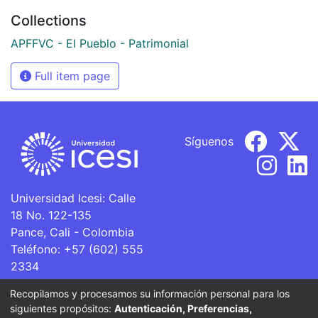
Collections
APFFVC - El Pueblo - Patrimonial
Full item page
Síguenos
Universidad Icesi: Calle
18 No. 122-135
Pance, Cali - Colombia
Teléfono: +57 (602) 555
2334
ventanillaunica@icesi.edu.co
Recopilamos y procesamos su información personal para los
siguientes propósitos:
Autenticación, Preferencias,
La Universidad Icesi es una Institución de Educación