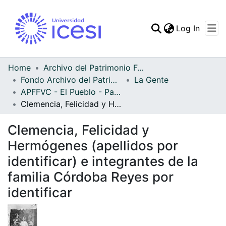
(curren
Log In
Communities & Collec
All of DSpace
Home
Archivo del Patrimonio Fotográfico y Fílmico del Valle del Cauca
Fondo Archivo del Patrimonio Fotográfico y Fílmico del Valle del Cauca
La Gente
Statistics
APFFVC - El Pueblo - Patrimonial
Clemencia, Felicidad y Hermógenes (apellidos por identificar) e integrantes de la familia Córdoba Reyes por identificar
Clemencia, Felicidad y
Hermógenes (apellidos por
identificar) e integrantes de la
familia Córdoba Reyes por
identificar