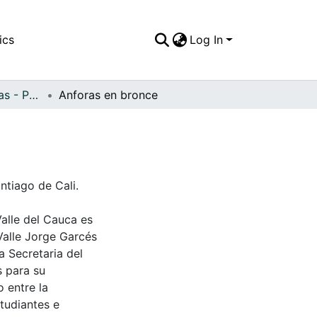
ics
Log In
APFFVC - Esculturas - Patrimonial
Anforas en bronce
tiago de Cali.
Valle del Cauca es
Valle Jorge Garcés
a Secretaria del
s para su
 entre la
tudiantes e