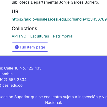
Biblioteca Departamental Jorge Garces Borrero.
URI
https://audiovisuales.icesi.edu.co/handle/12345678
Collections
APFFVC - Esculturas - Patrimonial
Full item page
si: Calle 18 No. 122-135
olombia
(602) 555 2334
@icesi.edu.co
ucación Superior que se encuentra sujeta a inspección y vi
Nacional.