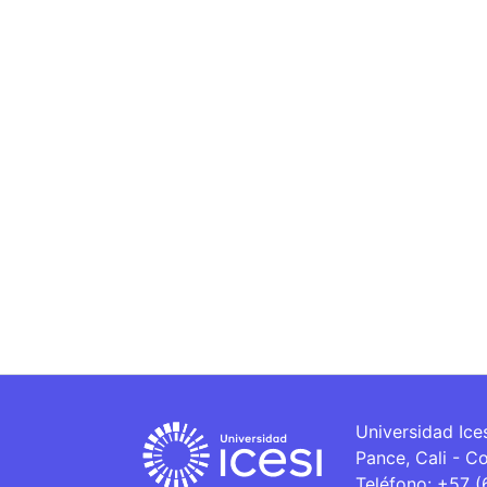
Universidad Ice
Pance, Cali - C
Teléfono: +57 