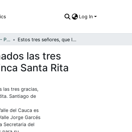
ics
Log In
APFFVC - Personajes - Patrimonial
Estos tres señores, que lucen polainas, eran llamados las tres gracias, observando el río Cali a su paso por la Finca Santa Rita
mados las tres
inca Santa Rita
 las tres gracias,
Rita. Santiago de
Valle del Cauca es
Valle Jorge Garcés
a Secretaria del
s para su