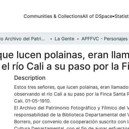
Communities & Collections
All of DSpace
Statist
Fondo Archivo del Patrimonio Fotográfico y Fílmico del Valle del Cauca
La Gente
que lucen polainas, eran lla
l río Cali a su paso por la F
Description
Estos tres señores, que lucen polainas, eran llamados
observando el río Cali a su paso por la Finca Santa 
Cali. 01-05-1910.
El Archivo del Patrimonio Fotográfico y Fílmico del 
responsabilidad de la Biblioteca Departamental del 
Borrero, por convenio de cooperación suscrito con l
Cultura Departamental, con el fin de aunar esfuerzo