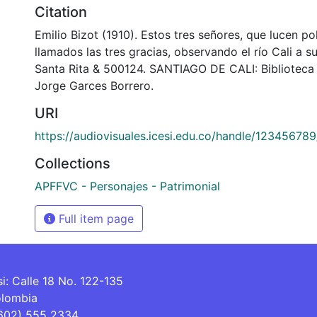
Citation
Emilio Bizot (1910). Estos tres señores, que lucen po
llamados las tres gracias, observando el río Cali a s
Santa Rita & 500124. SANTIAGO DE CALI: Biblioteca
Jorge Garces Borrero.
URI
https://audiovisuales.icesi.edu.co/handle/12345678
Collections
APFFVC - Personajes - Patrimonial
Full item page
si: Calle 18 No. 122-135
olombia
(602) 555 2334