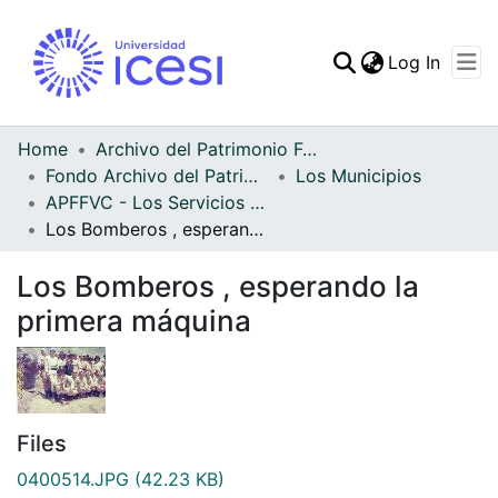
(curren
Log In
Communities & Collec
All of DSpace
Home
Archivo del Patrimonio Fotográfico y Fílmico del Valle del Cauca
Fondo Archivo del Patrimonio Fotográfico y Fílmico del Valle del Cauca
Los Municipios
Statistics
APFFVC - Los Servicios Públicos - Patrimonial
Los Bomberos , esperando la primera máquina
Los Bomberos , esperando la
primera máquina
Files
0400514.JPG
(42.23 KB)