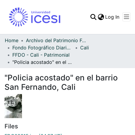
(curren
Log In
Communities & Collec
All of DSpace
Home
Archivo del Patrimonio Fotográfico y Fílmico del Valle del Cauca
Fondo Fotográfico Diario Occidente
Cali
Statistics
FFDO - Cali - Patrimonial
"Policia acostado" en el barrio San Fernando, Cali
"Policia acostado" en el barrio
San Fernando, Cali
Files