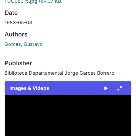
FDO08315.jpg
(64.37 KB)
Date
1983-05-03
Authors
Gómez, Gustavo
Publisher
Biblioteca Departamental Jorge Garcés Borrero
Images & Videos
Slide 1 of 1