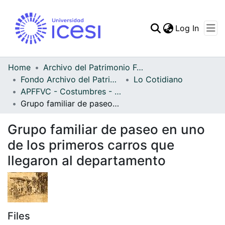
(curren
Log In
Communities & Collec
All of DSpace
Home
Archivo del Patrimonio Fotográfico y Fílmico del Valle del Cauca
Fondo Archivo del Patrimonio Fotográfico y Fílmico del Valle del Cauca
Lo Cotidiano
Statistics
APFFVC - Costumbres - Patrimonial
Grupo familiar de paseo en uno de los primeros carros que llegaron al departamento
Grupo familiar de paseo en uno
de los primeros carros que
llegaron al departamento
Files