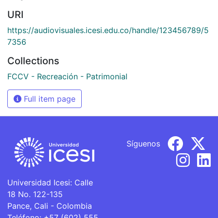
URI
https://audiovisuales.icesi.edu.co/handle/123456789/5
7356
Collections
FCCV - Recreación - Patrimonial
Full item page
Síguenos
Universidad Icesi: Calle
18 No. 122-135
Pance, Cali - Colombia
Teléfono: +57 (602) 555