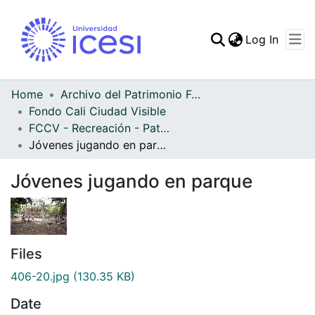
(curren
Log In
Communities & Collec
All of DSpace
Home
Archivo del Patrimonio Fotográfico y Fílmico del Valle del Cauca
Fondo Cali Ciudad Visible
Statistics
FCCV - Recreación - Patrimonial
Jóvenes jugando en parque
Jóvenes jugando en parque
Files
406-20.jpg
(130.35 KB)
Date