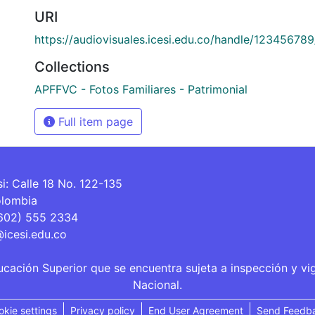
URI
https://audiovisuales.icesi.edu.co/handle/12345678
Collections
APFFVC - Fotos Familiares - Patrimonial
Full item page
si: Calle 18 No. 122-135
olombia
(602) 555 2334
@icesi.edu.co
ucación Superior que se encuentra sujeta a inspección y vi
Nacional.
okie settings
Privacy policy
End User Agreement
Send Feedb