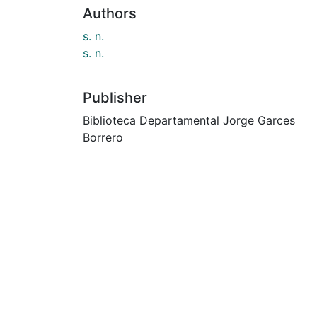
Authors
s. n.
s. n.
Publisher
Biblioteca Departamental Jorge Garces
Borrero