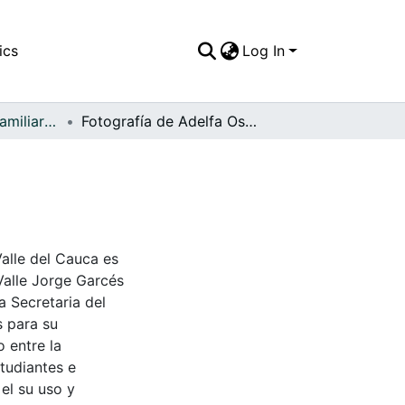
ics
Log In
APFFVC - Fotos Familiares - Patrimonial
Fotografía de Adelfa Osorio Tamayo
Valle del Cauca es
Valle Jorge Garcés
a Secretaria del
s para su
 entre la
tudiantes e
 el su uso y