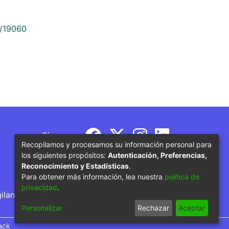
9/19060
Síguenos
Recopilamos y procesamos su información personal para
los siguientes propósitos:
Autenticación, Preferencias,
Reconocimiento y Estadísticas
.
Para obtener más información, lea nuestra
política de
privacidad
.
gilancia por parte del Ministerio de Educación
Personalizar
Rechazar
Aceptar
ack