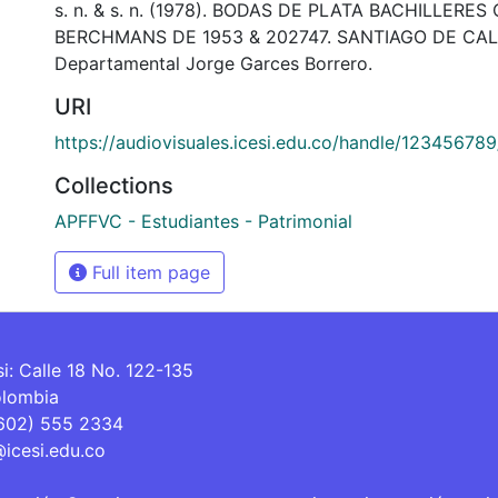
s. n. & s. n. (1978). BODAS DE PLATA BACHILLERES
BERCHMANS DE 1953 & 202747. SANTIAGO DE CALI:
Departamental Jorge Garces Borrero.
URI
https://audiovisuales.icesi.edu.co/handle/12345678
Collections
APFFVC - Estudiantes - Patrimonial
Full item page
si: Calle 18 No. 122-135
olombia
(602) 555 2334
@icesi.edu.co