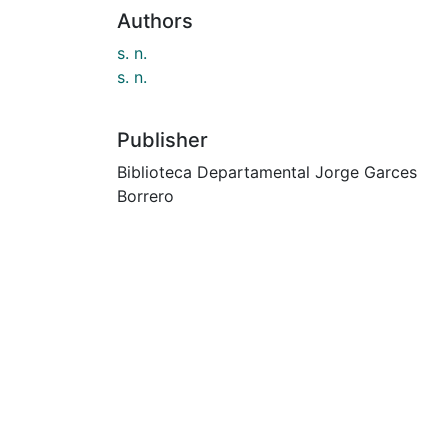
Authors
s. n.
s. n.
Publisher
Biblioteca Departamental Jorge Garces
Borrero