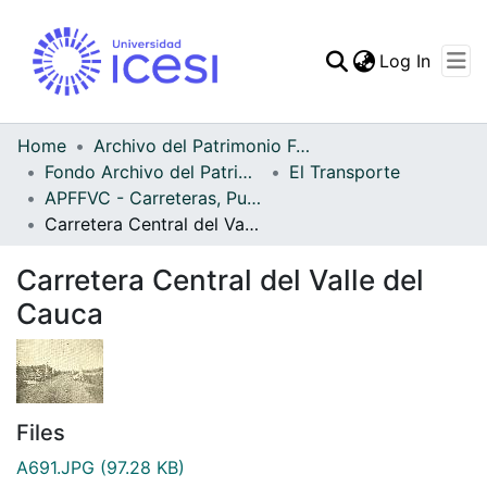
(curren
Log In
Communities & Collec
All of DSpace
Home
Archivo del Patrimonio Fotográfico y Fílmico del Valle del Cauca
Fondo Archivo del Patrimonio Fotográfico y Fílmico del Valle del Cauca
El Transporte
Statistics
APFFVC - Carreteras, Puentes - Patrimonial
Carretera Central del Valle del Cauca
Carretera Central del Valle del
Cauca
Files
A691.JPG
(97.28 KB)