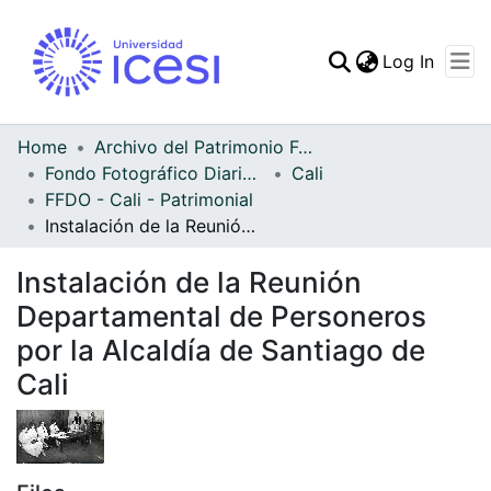
(curren
Log In
Communities & Collec
All of DSpace
Home
Archivo del Patrimonio Fotográfico y Fílmico del Valle del Cauca
Fondo Fotográfico Diario Occidente
Cali
Statistics
FFDO - Cali - Patrimonial
Instalación de la Reunión Departamental de Personeros por la Alcaldía de Santiago de Cali
Instalación de la Reunión
Departamental de Personeros
por la Alcaldía de Santiago de
Cali