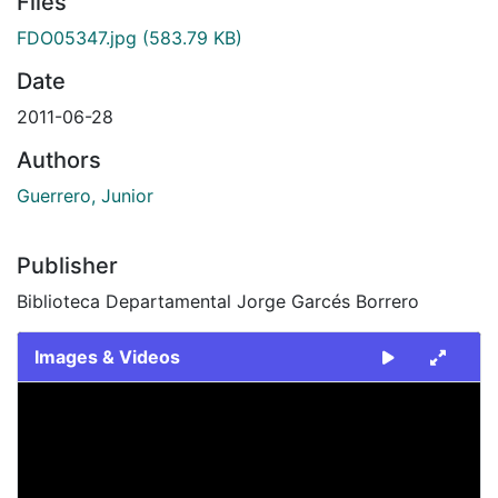
Files
FDO05347.jpg
(583.79 KB)
Date
2011-06-28
Authors
Guerrero, Junior
Publisher
Biblioteca Departamental Jorge Garcés Borrero
Images & Videos
Slide 1 of 1