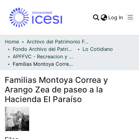
(curren
Log In
Communities & Collec
All of DSpace
Home
Archivo del Patrimonio Fotográfico y Fílmico del Valle del Cauca
Fondo Archivo del Patrimonio Fotográfico y Fílmico del Valle del Cauca
Lo Cotidiano
Statistics
APFFVC - Recreacion y Paseo - Patrimonial
Familias Montoya Correa y Arango Zea de paseo a la Hacienda El Paraíso
Familias Montoya Correa y
Arango Zea de paseo a la
Hacienda El Paraíso