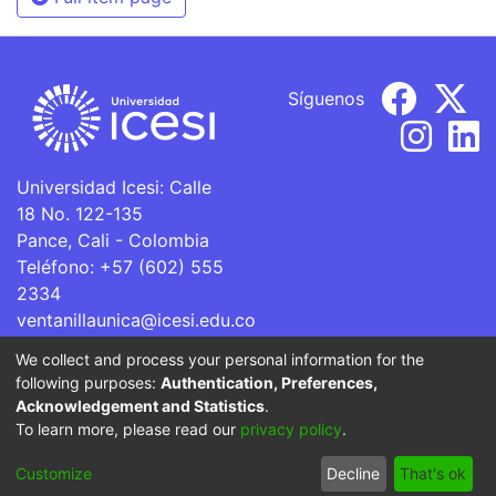
Síguenos
Universidad Icesi: Calle
18 No. 122-135
Pance, Cali - Colombia
Teléfono: +57 (602) 555
2334
ventanillaunica@icesi.edu.co
We collect and process your personal information for the
La Universidad Icesi es una Institución de Educación
following purposes:
Authentication, Preferences,
Superior que se encuentra sujeta a inspección y vigilancia
Acknowledgement and Statistics
.
por parte del Ministerio de Educación Nacional.
To learn more, please read our
privacy policy
.
Cookie
Privacy
End User
Send
Customize
Decline
That's ok
settings
policy
Agreement
Feedback