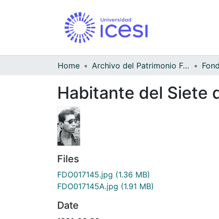
Home
Archivo del Patrimonio Fotográfico y Fílmico del Valle del Cauca
Habitante del Siete
Files
FDO017145.jpg
(1.36 MB)
FDO017145A.jpg
(1.91 MB)
Date