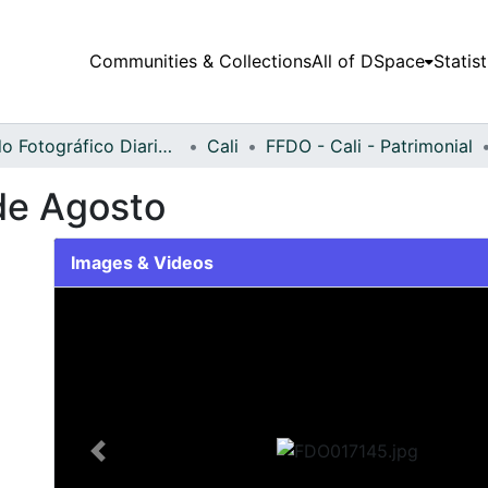
Communities & Collections
All of DSpace
Statist
Fondo Fotográfico Diario Occidente
Cali
FFDO - Cali - Patrimonial
 de Agosto
Images & Videos
Slide 1 of 2
Previous