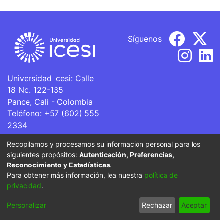
Síguenos
Universidad Icesi: Calle
18 No. 122-135
Pance, Cali - Colombia
Teléfono: +57 (602) 555
2334
ventanillaunica@icesi.edu.co
Recopilamos y procesamos su información personal para los
siguientes propósitos:
Autenticación, Preferencias,
La Universidad Icesi es una Institución de Educación
Reconocimiento y Estadísticas
.
Superior que se encuentra sujeta a inspección y vigilancia
Para obtener más información, lea nuestra
política de
por parte del Ministerio de Educación Nacional.
privacidad
.
Cookie
Privacy
End User
Send
Personalizar
Rechazar
Aceptar
settings
policy
Agreement
Feedback