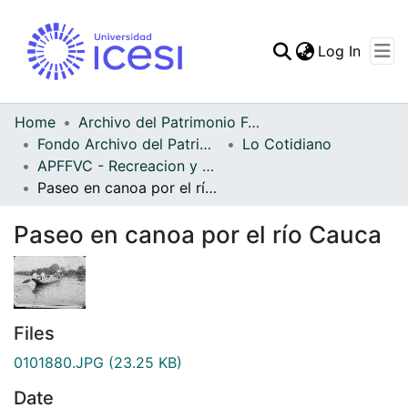
(curren
Log In
Communities & Collec
All of DSpace
Home
Archivo del Patrimonio Fotográfico y Fílmico del Valle del Cauca
Fondo Archivo del Patrimonio Fotográfico y Fílmico del Valle del Cauca
Lo Cotidiano
Statistics
APFFVC - Recreacion y Paseo - Patrimonial
Paseo en canoa por el río Cauca
Paseo en canoa por el río Cauca
Files
0101880.JPG
(23.25 KB)
Date