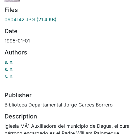
Files
0604142.JPG
(21.4 KB)
Date
1995-01-01
Authors
s. n.
s. n.
s. n.
Publisher
Biblioteca Departamental Jorge Garces Borrero
Description
Iglesia MÂª Auxiliadora del municipio de Dagua, el cura
párroco encargado es el Padre William Palomeque.