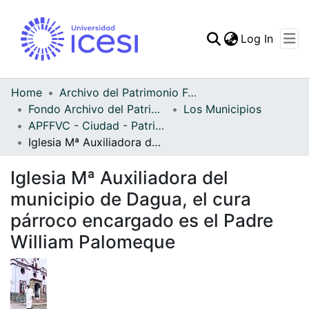
(curren
Log In
Communities & Collec
All of DSpace
Home
Archivo del Patrimonio Fotográfico y Fílmico del Valle del Cauca
Fondo Archivo del Patrimonio Fotográfico y Fílmico del Valle del Cauca
Los Municipios
Statistics
APFFVC - Ciudad - Patrimonial
Iglesia Mª Auxiliadora del municipio de Dagua, el cura párroco encargado es el Padre William Palomeque
Iglesia Mª Auxiliadora del
municipio de Dagua, el cura
párroco encargado es el Padre
William Palomeque