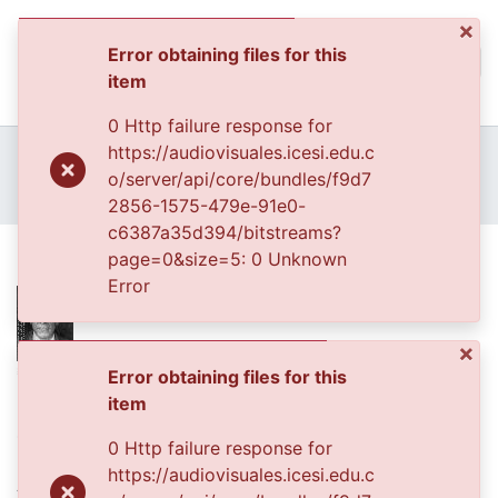
×
Error obtaining files for this
(curren
Log In
item
Communities & Collec
0 Http failure response for
All of DSpace
Home
Archivo del Patrimonio Fotográfico y Fílmico del Valle del Cauca
https://audiovisuales.icesi.edu.c
Fondo Archivo del Patrimonio Fotográfico y Fílmico del Valle del Cauca
La Gente
o/server/api/core/bundles/f9d7
Statistics
APFFVC - Personajes - Patrimonial
Dr
2856-1575-479e-91e0-
c6387a35d394/bitstreams?
Dr
page=0&size=5: 0 Unknown
Error
×
Error obtaining files for this
Date
item
1900-01-01
0 Http failure response for
https://audiovisuales.icesi.edu.c
Authors