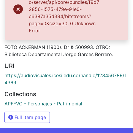
un colaborador en el proceso de difusión, facilitando
o/server/api/core/bundles/f9d7
la tecnología que permite la consulta de las imágenes.
2856-1575-479e-91e0-
c6387a35d394/bitstreams?
page=0&size=30: 0 Unknown
Click on the image to open the gallery.
Error
Citation
FOTO ACKERMAN (1900). Dr & 500993. OTRO:
Biblioteca Departamental Jorge Garces Borrero.
URI
https://audiovisuales.icesi.edu.co/handle/123456789/1
4369
Collections
APFFVC - Personajes - Patrimonial
Full item page