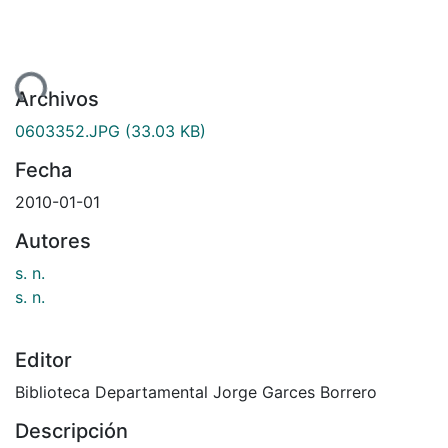
ndo...
Archivos
0603352.JPG
(33.03 KB)
Fecha
2010-01-01
Autores
s. n.
s. n.
Editor
Biblioteca Departamental Jorge Garces Borrero
Descripción