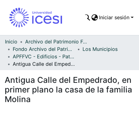
Iniciar sesión
Comunidades
Todo DSpace
Inicio
Archivo del Patrimonio Fotográfico y Fílmico del Valle del Cauca
Fondo Archivo del Patrimonio Fotográfico y Fílmico del Valle del Cauca
Los Municipios
Estadísticas
APFFVC - Edificios - Patrimonial
Antigua Calle del Empedrado, en primer plano la casa de la familia Molina
Antigua Calle del Empedrado, en
primer plano la casa de la familia
Molina