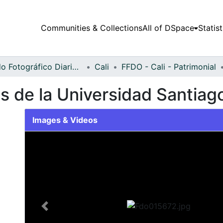
Communities & Collections
All of DSpace
Statist
Fondo Fotográfico Diario Occidente
Cali
FFDO - Cali - Patrimonial
s de la Universidad Santiago
Images & Videos
Slide 1 of 2
Previous