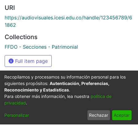
URI
https://audiovisuales.icesi.edu.co/handle/123456789/6
1862
Collections
FFDO - Secciones - Patrimonial
Full item page
Recopilamos y procesamos su información personal para los
siguientes propósitos:
Autenticación, Preferencias,
Síguenos
Reconocimiento y Estadísticas
.
Para obtener más información, lea nuestra
política de
privacidad
.
Universidad Icesi: Calle
Personalizar
Rechazar
Aceptar
18 No. 122-135
Pance, Cali - Colombia
Teléfono: +57 (602) 555