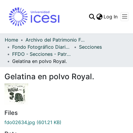
(curren
Log In
Communities & Collec
All of DSpace
Home
Archivo del Patrimonio Fotográfico y Fílmico del Valle del Cauca
Fondo Fotográfico Diario Occidente
Secciones
Statistics
FFDO - Secciones - Patrimonial
Gelatina en polvo Royal.
Gelatina en polvo Royal.
Files
fdo02634.jpg
(601.21 KB)