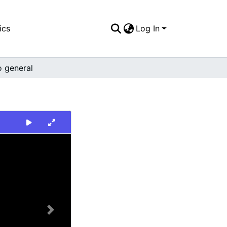
ics
Log In
o general
Next