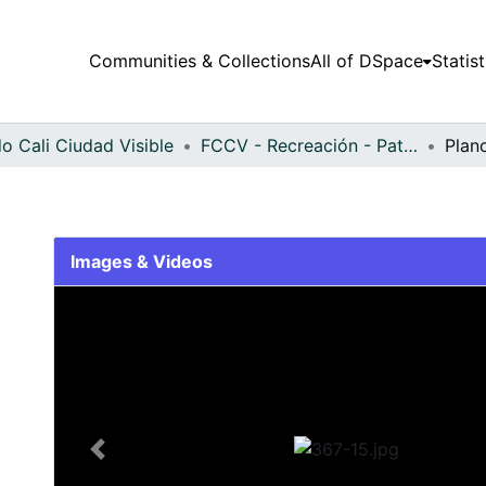
Communities & Collections
All of DSpace
Statist
o Cali Ciudad Visible
FCCV - Recreación - Patrimonial
Plan
Images & Videos
Slide 1 of 1
Previous