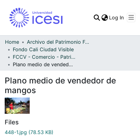
(curren
Log In
Communities & Collec
All of DSpace
Home
Archivo del Patrimonio Fotográfico y Fílmico del Valle del Cauca
Fondo Cali Ciudad Visible
Statistics
FCCV - Comercio - Patrimonial
Plano medio de vendedor de mangos
Plano medio de vendedor de
mangos
Files
448-1.jpg
(78.53 KB)