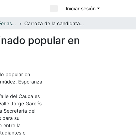
Iniciar sesión
APFFVC - Fiestas, Ferias y Carnavales - Patrimonial
Carroza de la candidata Constanza LLanos, al reinado popular en Zarzal
inado popular en
do popular en
ermúdez, Esperanza
Valle del Cauca es
Valle Jorge Garcés
a Secretaria del
s para su