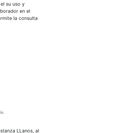
 entre la
tudiantes e
 el su uso y
aborador en el
rmite la consulta
ía.