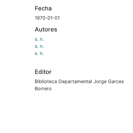
Cargando...
Archivos
0602099.JPG
(26.82 KB)
Fecha
1970-01-01
Autores
s. n.
s. n.
s. n.
Editor
Biblioteca Departamental Jorge Garces
Borrero