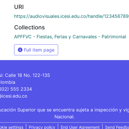
URI
https://audiovisuales.icesi.edu.co/handle/12345678
Collections
APFFVC - Fiestas, Ferias y Carnavales - Patrimonial
Full item page
si: Calle 18 No. 122-135
olombia
(602) 555 2334
@icesi.edu.co
ucación Superior que se encuentra sujeta a inspección y vi
Nacional.
okie settings
Privacy policy
End User Agreement
Send Feedb