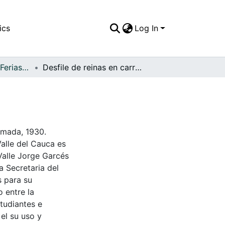
ics
Log In
APFFVC - Fiestas, Ferias y Carnavales - Patrimonial
Desfile de reinas en carroza
ximada, 1930.
Valle del Cauca es
Valle Jorge Garcés
a Secretaria del
s para su
 entre la
tudiantes e
 el su uso y