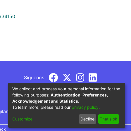
9/34150
Síguenos
We collect and process your personal information for the
following purposes:
Authentication, Preferences,
Acknowledgement and Statistics
.
To learn more, please read our
privacy policy
.
gilancia por parte del Ministerio de Educación
Customize
Decline
That's ok
ack