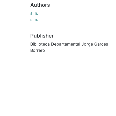
Authors
s. n.
s. n.
Publisher
Biblioteca Departamental Jorge Garces
Borrero