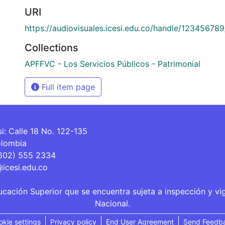
URI
https://audiovisuales.icesi.edu.co/handle/12345678
Collections
APFFVC - Los Servicios Públicos - Patrimonial
Full item page
si: Calle 18 No. 122-135
olombia
(602) 555 2334
@icesi.edu.co
ucación Superior que se encuentra sujeta a inspección y vi
Nacional.
okie settings
Privacy policy
End User Agreement
Send Feedb